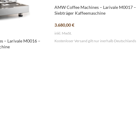
AMW Coffee Machines – Larivale M0017 –
Siebträger Kaffeemaschine
3.680,00
€
inkl. MwSt.
 – Larivale M0016 –
Kostenloser Versand gilt nur inerhalb Deutschlands
chine