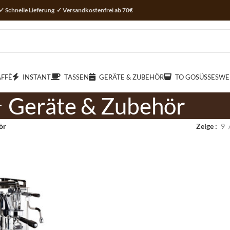
✓ Schnelle Lieferung ✓ Versandkostenfrei ab 70€
AFFÈ
INSTANT
TASSEN
GERÄTE & ZUBEHÖR
TO GO
SÜSSES
WE
Geräte & Zubehör
ör
Zeige
9