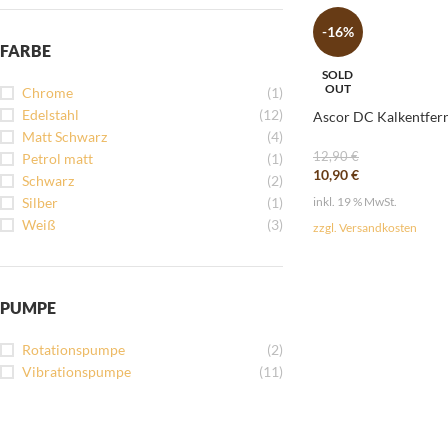
-16%
FARBE
SOLD
OUT
Chrome
(1)
Edelstahl
(12)
Ascor DC Kalkentfer
Matt Schwarz
(4)
12,90
€
Petrol matt
(1)
10,90
€
Schwarz
(2)
Silber
(1)
inkl. 19 % MwSt.
Weiß
(3)
zzgl. Versandkosten
PUMPE
Rotationspumpe
(2)
Vibrationspumpe
(11)