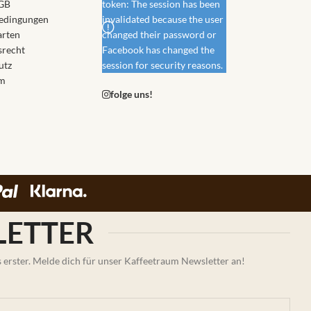
GB
token: The session has been
edingungen
invalidated because the user
arten
changed their password or
srecht
Facebook has changed the
utz
session for security reasons.
m
folge uns!
ETTER
erster. Melde dich für unser Kaffeetraum Newsletter an!