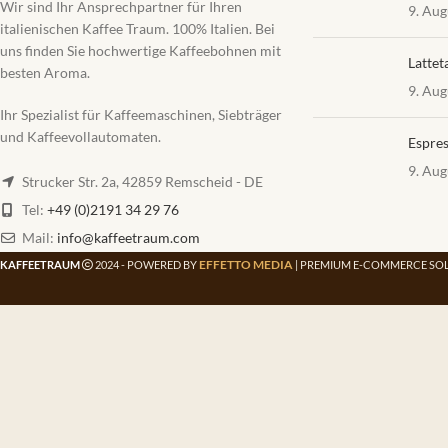
Wir sind Ihr Ansprechpartner für Ihren
9. Aug
italienischen Kaffee Traum. 100% Italien. Bei
uns finden Sie hochwertige Kaffeebohnen mit
Lattet
besten Aroma.
9. Aug
Ihr Spezialist für Kaffeemaschinen, Siebträger
und Kaffeevollautomaten.
Espres
9. Aug
Strucker Str. 2a, 42859 Remscheid - DE
Tel:
+49 (0)2191 34 29 76
Mail:
info@kaffeetraum.com
EFFETTO MEDIA
KAFFEETRAUM
2024 - POWERED BY
| PREMIUM E-COMMERCE SOL