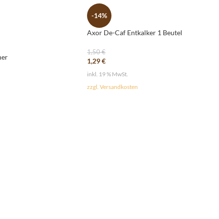
-14%
Axor De-Caf Entkalker 1 Beutel
1,50
€
ner
1,29
€
inkl. 19 % MwSt.
zzgl. Versandkosten