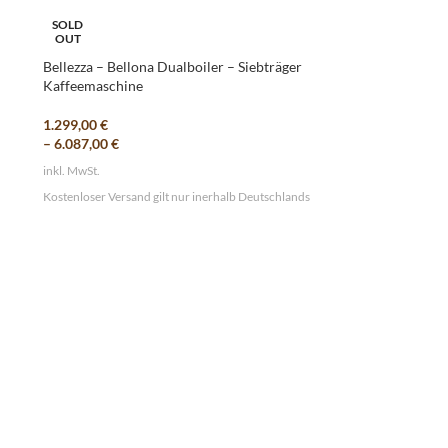
SOLD
OUT
Bellezza – Bellona Dualboiler – Siebträger
Kaffeemaschine
1.299,00
€
–
6.087,00
€
inkl. MwSt.
Kostenloser Versand gilt nur inerhalb Deutschlands