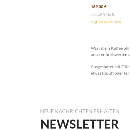
169,00
€
inkl. 19 % MwSt.
zzgl. Versandkosten
Was ist ein Kaffee oh
unserer preiswerten a
Ausgestattet mit Filt
etwas kaputt oder fehl
NEUE NACHRICHTEN ERHALTEN
NEWSLETTER