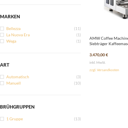
MARKEN
Bellezza
(11)
La Nuova Era
(1)
AMW Coffee Machines
Wega
(1)
Siebträger Kaffeemas
3.470,00
€
inkl. MwSt.
ART
zzgl. Versandkosten
Automatisch
(3)
Manuell
(10)
BRÜHGRUPPEN
1 Gruppe
(13)