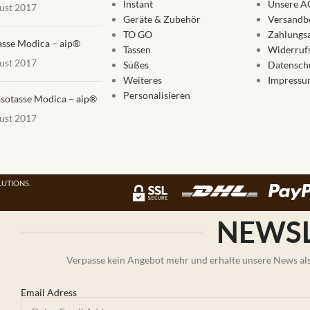
Instant
Unsere A
ust 2017
Geräte & Zubehör
Versandb
TO GO
Zahlungs
asse Modica – aip®
Tassen
Widerruf
ust 2017
Süßes
Datensch
Weiteres
Impressu
Personalisieren
sotasse Modica – aip®
ust 2017
UTIONS.
NEWSL
Verpasse kein Angebot mehr und erhalte unsere News als 
Email Adress