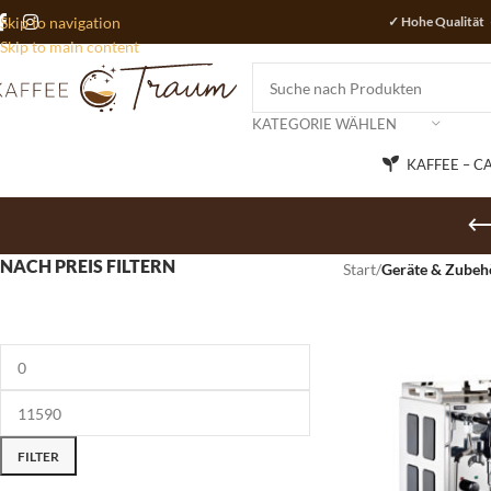
Skip to navigation
✓ Hohe Qualität 
Skip to main content
KATEGORIE WÄHLEN
KAFFEE – C
NACH PREIS FILTERN
Start
/
Geräte & Zubeh
FILTER