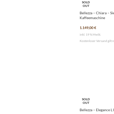
SOLD
OUT
Bellezza – Chiara – Si
Kaffeemaschine
1.149,00
€
inkl. 19 % MwSt.
Kostenloser Versand gilt 
SOLD
OUT
Bellezza – Elegance L