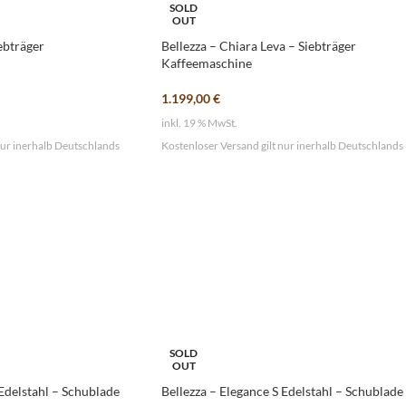
SOLD
OUT
ebträger
Bellezza – Chiara Leva – Siebträger
Kaffeemaschine
1.199,00
€
inkl. 19 % MwSt.
nur inerhalb Deutschlands
Kostenloser Versand gilt nur inerhalb Deutschlands
SOLD
OUT
 Edelstahl – Schublade
Bellezza – Elegance S Edelstahl – Schublade