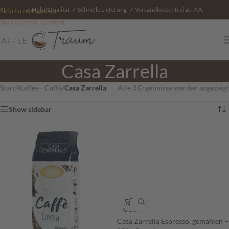
✓ Hohe Qualität ✓ Schnelle Lieferung ✓ Versandkostenfrei ab 70€
Skip to navigation
Skip to main content
Casa Zarrella
Start
/
Kaffee - Caffè
/
Casa Zarrella
Alle 3 Ergebnisse werden angezeigt
Show sidebar
SOLD
OUT
Casa Zarrella Espresso, gemahlen –