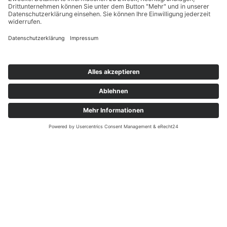
Tassen
Süßes
Weiteres
Personalisieren
INFORMATIONEN
Kontakt
Unsere AGB
Versandbedingungen
Zahlungsarten
Widerrufsrecht
Datenschutz
Impressum
UNSER INSTAGRAM
Error validating access token: The session has been invalidated because
the user changed their password or Facebook has changed the session
for security reasons.