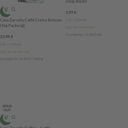
250g-Beutel
3,99
€
NEU
Casa Zarrella Caffè Crema Bohnen
inkl. 7 % MwSt.
(1kg Packung)
zzgl. Versandkosten
Grundpreis:
15,96
€
/
kg
23,95
€
inkl. 7 % MwSt.
zzgl. Versandkosten
Grundpreis:
23,95
€
/
1000
g
SOLD
OUT
NEU
Casa Zarrella Kaffee – Caffè