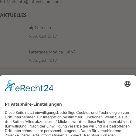
Mail:
info@kaffeetraum.com
AKTUELLES
aip® Tassen
9. August 2017
Lattetasse Modica – aip®
9. August 2017
Espressotasse Modica – aip®
9. August 2017
SHOP
Kaffee – Caffè
Instant
Geräte & Zubehör
TO GO