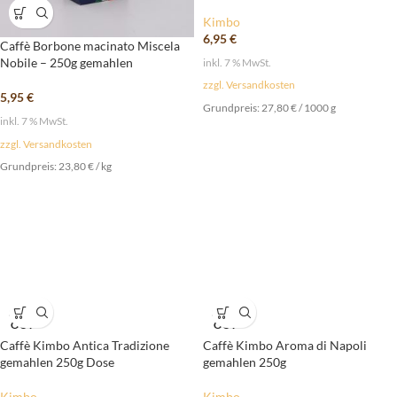
Kimbo
6,95
€
Caffè Borbone macinato Miscela
Nobile – 250g gemahlen
inkl. 7 % MwSt.
zzgl. Versandkosten
5,95
€
Grundpreis:
27,80
€
/
1000
g
inkl. 7 % MwSt.
zzgl. Versandkosten
Grundpreis:
23,80
€
/
kg
SOLD
SOLD
OUT
OUT
Caffè Kimbo Antica Tradizione
Caffè Kimbo Aroma di Napoli
gemahlen 250g Dose
gemahlen 250g
Kimbo
Kimbo