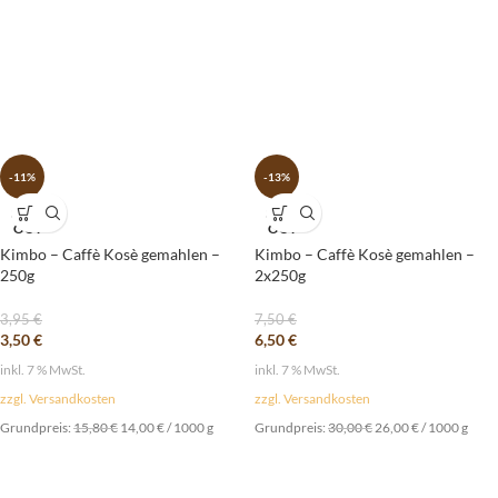
-11%
-13%
SOLD
SOLD
OUT
OUT
Kimbo – Caffè Kosè gemahlen –
Kimbo – Caffè Kosè gemahlen –
250g
2x250g
3,95
€
7,50
€
3,50
€
6,50
€
inkl. 7 % MwSt.
inkl. 7 % MwSt.
zzgl. Versandkosten
zzgl. Versandkosten
Grundpreis:
15,80
€
14,00
€
/
1000
g
Grundpreis:
30,00
€
26,00
€
/
1000
g