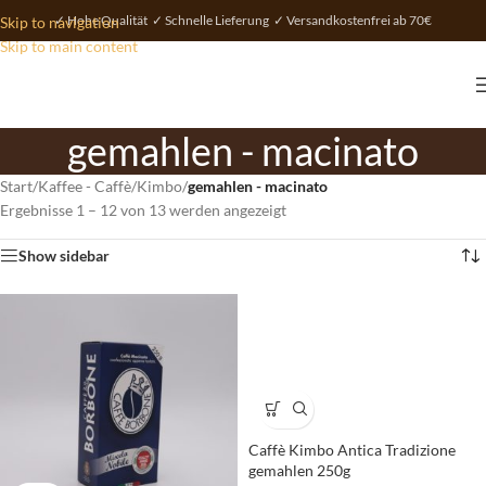
✓ Hohe Qualität ✓ Schnelle Lieferung ✓ Versandkostenfrei ab 70€
Skip to navigation
Skip to main content
gemahlen - macinato
Start
/
Kaffee - Caffè
/
Kimbo
/
gemahlen - macinato
Ergebnisse 1 – 12 von 13 werden angezeigt
Show sidebar
Caffè Kimbo Antica Tradizione
gemahlen 250g