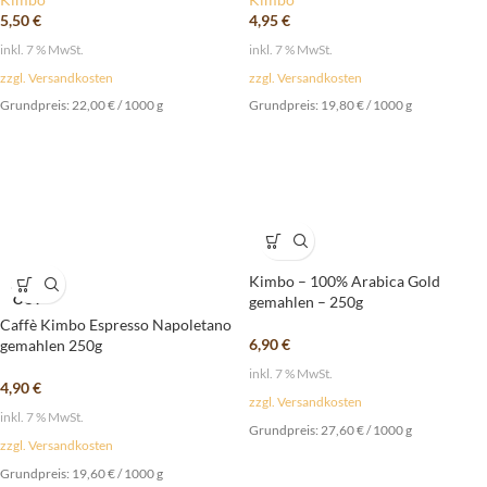
5,50
€
4,95
€
inkl. 7 % MwSt.
inkl. 7 % MwSt.
zzgl. Versandkosten
zzgl. Versandkosten
Grundpreis:
22,00
€
/
1000
g
Grundpreis:
19,80
€
/
1000
g
Kimbo – 100% Arabica Gold
SOLD
OUT
gemahlen – 250g
Caffè Kimbo Espresso Napoletano
6,90
€
gemahlen 250g
inkl. 7 % MwSt.
4,90
€
zzgl. Versandkosten
inkl. 7 % MwSt.
Grundpreis:
27,60
€
/
1000
g
zzgl. Versandkosten
Grundpreis:
19,60
€
/
1000
g