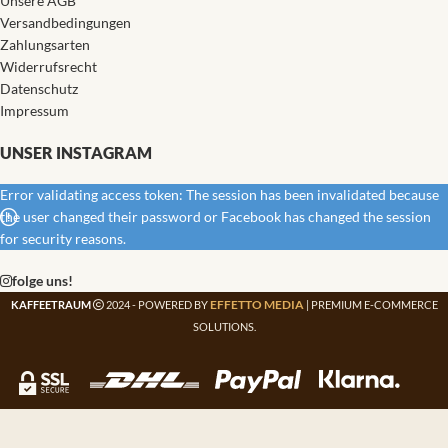
Unsere AGB
Versandbedingungen
Zahlungsarten
Widerrufsrecht
Datenschutz
Impressum
UNSER INSTAGRAM
Error validating access token: The session has been invalidated because
the user changed their password or Facebook has changed the session
for security reasons.
folge uns!
EFFETTO MEDIA
KAFFEETRAUM
2024 - POWERED BY
| PREMIUM E-COMMERCE
SOLUTIONS.