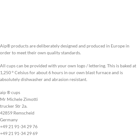
Aip® products are deliberately designed and produced in Europe in
order to meet their own quality standards.
All cups can be provided with your own logo / lettering. This is baked at
1,250 ° Celsius for about 6 hours in our own blast furnace and is
absolutely dishwasher and abrasion resistant.
aip ® cups
Mr Michele Zimotti
trucker Str 2a.
42859 Remscheid
Germany
+49 21 91-34 29 76
+49 21 91-34 29 69