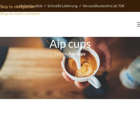
✓ Hohe Qualität ✓ Schnelle Lieferung ✓ Versandkostenfrei ab 70€
Skip to navigation
Skip to main content
Aip cups
Home
/
Aip cups
Aip® – Italian design
The product world of aip® is committed to highest quality requirements
. In these products flows more than a century of development experience
– a lot of passion and commitment.