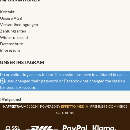
Kontakt
Unsere AGB
Versandbedingungen
Zahlungsarten
Widerrufsrecht
Datenschutz
Impressum
UNSER INSTAGRAM
Error validating access token: The session has been invalidated because
the user changed their password or Facebook has changed the session
for security reasons.
folge uns!
EFFETTO MEDIA
KAFFEETRAUM
2024 - POWERED BY
| PREMIUM E-COMMERCE
SOLUTIONS.