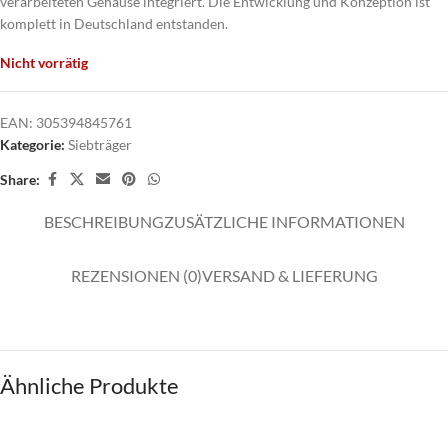
verarbeiteten Gehäuse integriert. Die Entwicklung und Konzeption ist
komplett in Deutschland entstanden.
Nicht vorrätig
EAN:
305394845761
Kategorie:
Siebträger
Share:
BESCHREIBUNG
ZUSÄTZLICHE INFORMATIONEN
REZENSIONEN (0)
VERSAND & LIEFERUNG
Ähnliche Produkte