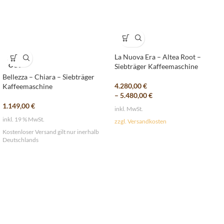
La Nuova Era – Altea Root –
SOLD
OUT
Siebträger Kaffeemaschine
Bellezza – Chiara – Siebträger
4.280,00
€
Kaffeemaschine
–
5.480,00
€
1.149,00
€
inkl. MwSt.
inkl. 19 % MwSt.
zzgl. Versandkosten
Kostenloser Versand gilt nur inerhalb
Deutschlands