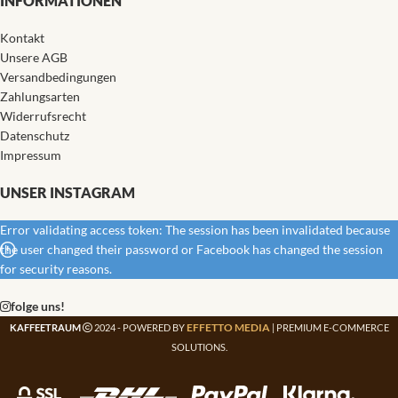
INFORMATIONEN
Kontakt
Unsere AGB
Versandbedingungen
Zahlungsarten
Widerrufsrecht
Datenschutz
Impressum
UNSER INSTAGRAM
Error validating access token: The session has been invalidated because
the user changed their password or Facebook has changed the session
for security reasons.
folge uns!
EFFETTO MEDIA
KAFFEETRAUM
2024 - POWERED BY
| PREMIUM E-COMMERCE
SOLUTIONS.