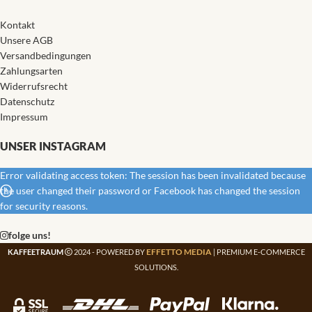
Kontakt
Unsere AGB
Versandbedingungen
Zahlungsarten
Widerrufsrecht
Datenschutz
Impressum
UNSER INSTAGRAM
Error validating access token: The session has been invalidated because
the user changed their password or Facebook has changed the session
for security reasons.
folge uns!
EFFETTO MEDIA
KAFFEETRAUM
2024 - POWERED BY
| PREMIUM E-COMMERCE
SOLUTIONS.