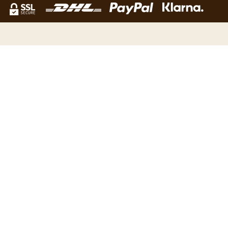
NEWSLETTER
Verpasse kein Angebot mehr und erhalte unsere News als
erster. Melde dich für unser Kaffeetraum Newsletter an!
Email Adress