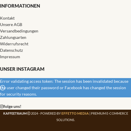
INFORMATIONEN
Kontakt
Unsere AGB
Versandbedingungen
Zahlungsarten
Widerrufsrecht
Datenschutz
Impressum
UNSER INSTAGRAM
Error validating access token: The session has been invalidated because
the user changed their password or Facebook has changed the session
for security reasons.
folge uns!
EFFETTO MEDIA
KAFFEETRAUM
2024 - POWERED BY
| PREMIUM E-COMMERCE
SOLUTIONS.