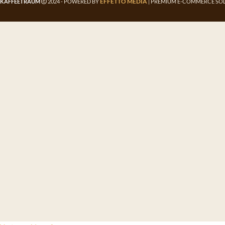
EFFETTO MEDIA
KAFFEETRAUM
2024 - POWERED BY
| PREMIUM E-COMMERCE SOL