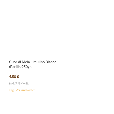
Cuor di Mela – Mulino Bianco
SOLD
(Barilla)250gr.
OUT
Galletti – Mulino
4,50
€
inkl. 7 % MwSt.
2,65
€
zzgl. Versandkosten
inkl. 7 % MwSt.
zzgl. Versandkosten
Grundpreis:
7,57
€
/