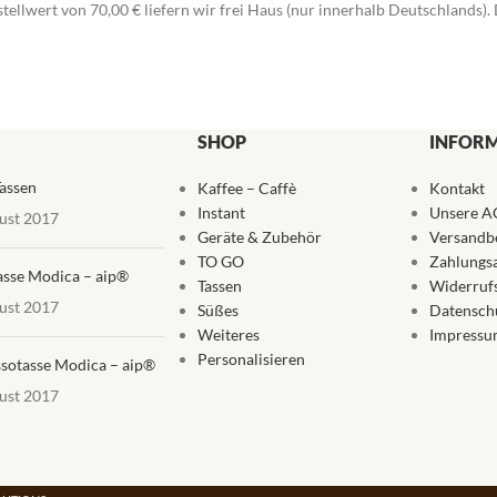
stellwert von 70,00 € liefern wir frei Haus (nur innerhalb Deutschlands
SHOP
INFOR
assen
Kaffee – Caffè
Kontakt
Instant
Unsere A
ust 2017
Geräte & Zubehör
Versandb
TO GO
Zahlungs
asse Modica – aip®
Tassen
Widerruf
ust 2017
Süßes
Datensch
Weiteres
Impressu
Personalisieren
sotasse Modica – aip®
ust 2017