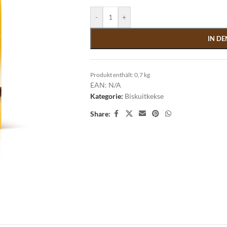
-
+
IN D
Produkt enthält: 0,7
kg
EAN:
N/A
Kategorie:
Biskuitkekse
Share: