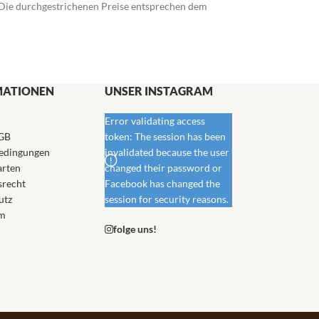
). Die durchgestrichenen Preise entsprechen dem
MATIONEN
UNSER INSTAGRAM
Error validating access
GB
token: The session has been
edingungen
invalidated because the user
arten
changed their password or
srecht
Facebook has changed the
utz
session for security reasons.
m
folge uns!