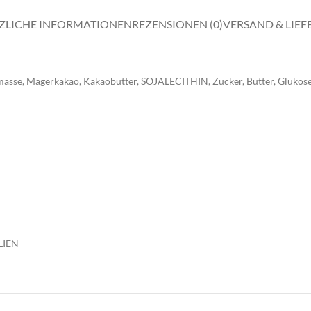
ZLICHE INFORMATIONEN
REZENSIONEN (0)
VERSAND & LIE
se, Magerkakao, Kakaobutter, SOJALECITHIN, Zucker, Butter, Glukoses
LIEN