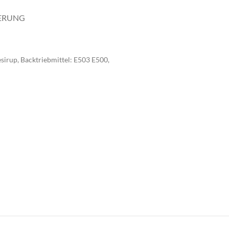
FERUNG
irup, Backtriebmittel: E503 E500,