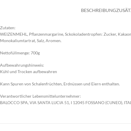
BESCHREIBUNG
ZUSÄT
Zutaten:
WEIZENMEHL, Pflanzenmargarine, Sckokoladentropfen: Zucker, Kakaomas
Monokaliumtartrat, Salz, Aromen.
Nettofüllmenge: 700g
Aufbewahrungshinweis:
Kühl und Trocken aufbewahren
Kann Spuren von Schalenfrüchten, Erdnüssen und Eiern enthalten.
Verantwortlicher Lebensmittelunternehmer:
BALOCCO SPA, VIA SANTA LUCIA 51, I 12045 FOSSANO (CUNEO), ITA