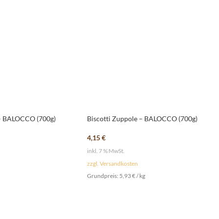
 – BALOCCO (700g)
Biscotti Zuppole – BALOCCO (700g)
4,15
€
inkl. 7 % MwSt.
zzgl. Versandkosten
Grundpreis:
5,93
€
/
kg