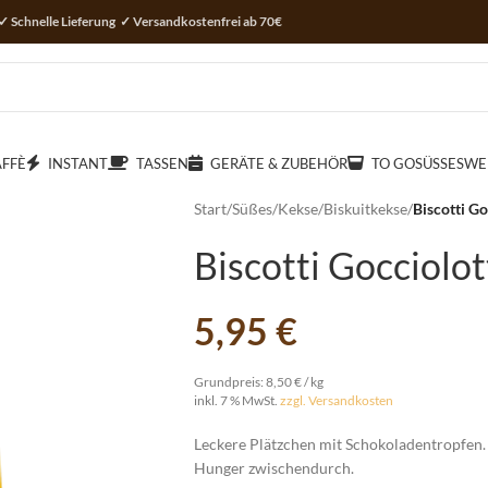
✓ Schnelle Lieferung ✓ Versandkostenfrei ab 70€
AFFÈ
INSTANT
TASSEN
GERÄTE & ZUBEHÖR
TO GO
SÜSSES
WE
Start
/
Süßes
/
Kekse
/
Biskuitkekse
/
Biscotti G
Biscotti Gocciol
5,95
€
Grundpreis:
8,50
€
/
kg
inkl. 7 % MwSt.
zzgl. Versandkosten
Leckere Plätzchen mit Schokoladentropfen.
Hunger zwischendurch.