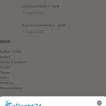
Lattetasse Modica – aip®
9. August 2017
Espressotasse Modica – aip®
9. August 2017
SHOP
Kaffee – Caffè
Instant
Geräte & Zubehör
TO GO
Tassen
Süßes
Weiteres
Personalisieren
INFORMATIONEN