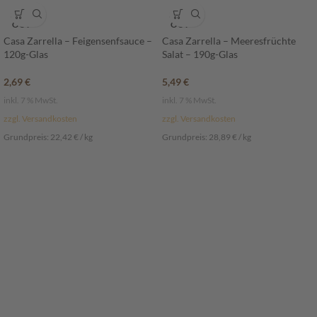
SOLD
SOLD
OUT
OUT
Casa Zarrella – Feigensenfsauce –
Casa Zarrella – Meeresfrüchte
120g-Glas
Salat – 190g-Glas
2,69
€
5,49
€
inkl. 7 % MwSt.
inkl. 7 % MwSt.
zzgl. Versandkosten
zzgl. Versandkosten
Grundpreis:
22,42
€
/
kg
Grundpreis:
28,89
€
/
kg