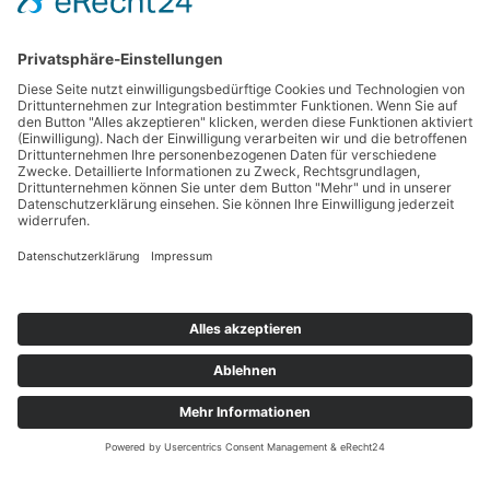
Kontakt
Unsere AGB
Versandbedingungen
Zahlungsarten
Widerrufsrecht
Datenschutz
Impressum
UNSER INSTAGRAM
Error validating access token: The session has been invalidated because
the user changed their password or Facebook has changed the session
for security reasons.
folge uns!
EFFETTO MEDIA
KAFFEETRAUM
2024 - POWERED BY
| PREMIUM E-COMMERCE
SOLUTIONS.