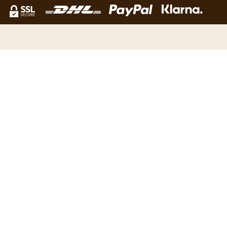
NEWSLETTER
Verpasse kein Angebot mehr und erhalte unsere News als
erster. Melde dich für unser Kaffeetraum Newsletter an!
Email Adress