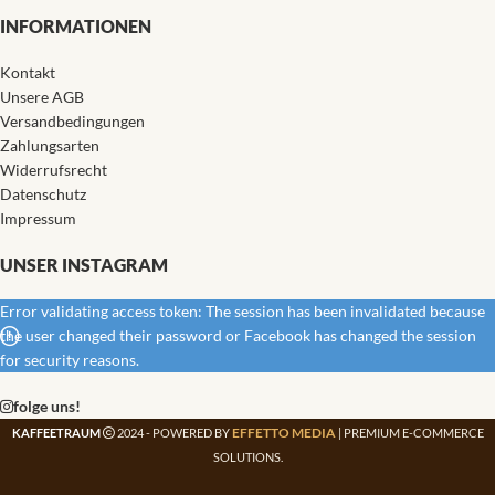
INFORMATIONEN
Kontakt
Unsere AGB
Versandbedingungen
Zahlungsarten
Widerrufsrecht
Datenschutz
Impressum
UNSER INSTAGRAM
Error validating access token: The session has been invalidated because
the user changed their password or Facebook has changed the session
for security reasons.
folge uns!
EFFETTO MEDIA
KAFFEETRAUM
2024 - POWERED BY
| PREMIUM E-COMMERCE
SOLUTIONS.