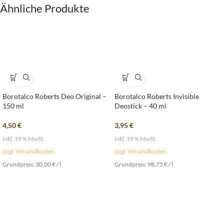
Ähnliche Produkte
Borotalco Roberts Deo Original –
Borotalco Roberts Invisible
150 ml
Deostick – 40 ml
4,50
€
3,95
€
inkl. 19 % MwSt.
inkl. 19 % MwSt.
zzgl. Versandkosten
zzgl. Versandkosten
Grundpreis:
30,00
€
/
l
Grundpreis:
98,75
€
/
l