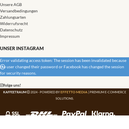
Unsere AGB
Versandbedingungen
Zahlungsarten
Widerrufsrecht
Datenschutz
Impressum
UNSER INSTAGRAM
Error validating access token: The session has been invalidated because
the user changed their password or Facebook has changed the session
for security reasons.
folge uns!
EFFETTO MEDIA
KAFFEETRAUM
2024 - POWERED BY
| PREMIUM E-COMMERCE
SOLUTIONS.