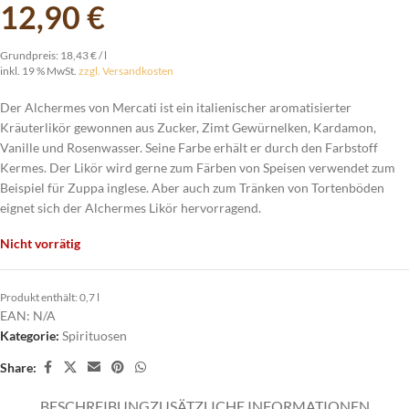
12,90
€
Grundpreis:
18,43
€
/
l
inkl. 19 % MwSt.
zzgl. Versandkosten
Der Alchermes von Mercati ist ein italienischer aromatisierter
Kräuterlikör gewonnen aus Zucker, Zimt Gewürnelken, Kardamon,
Vanille und Rosenwasser. Seine Farbe erhält er durch den Farbstoff
Kermes. Der Likör wird gerne zum Färben von Speisen verwendet zum
Beispiel für Zuppa inglese. Aber auch zum Tränken von Tortenböden
eignet sich der Alchermes Likör hervorragend.
Nicht vorrätig
Produkt enthält: 0,7
l
EAN:
N/A
Kategorie:
Spirituosen
Share:
BESCHREIBUNG
ZUSÄTZLICHE INFORMATIONEN