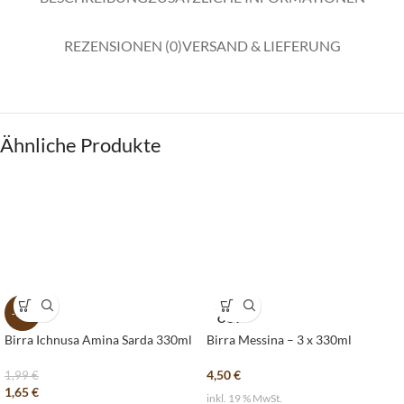
REZENSIONEN (0)
VERSAND & LIEFERUNG
Ähnliche Produkte
SOLD
-17%
OUT
Birra Ichnusa Amina Sarda 330ml
Birra Messina – 3 x 330ml
4,50
€
1,99
€
1,65
€
inkl. 19 % MwSt.