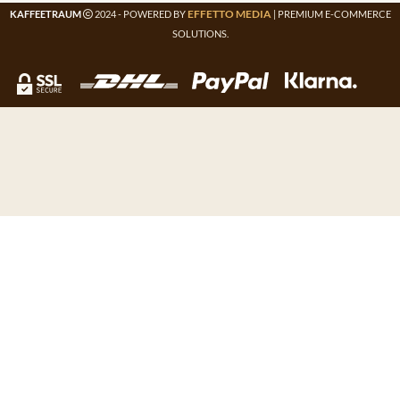
EFFETTO MEDIA
KAFFEETRAUM
2024 - POWERED BY
| PREMIUM E-COMMERCE
SOLUTIONS.
NEWSLETTER
Verpasse kein Angebot mehr und erhalte unsere News als
erster. Melde dich für unser Kaffeetraum Newsletter an!