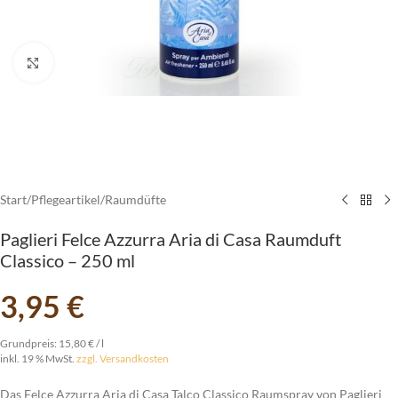
vergrößern
Start
/
Pflegeartikel
/
Raumdüfte
Paglieri Felce Azzurra Aria di Casa Raumduft
Classico – 250 ml
3,95
€
Grundpreis:
15,80
€
/
l
inkl. 19 % MwSt.
zzgl. Versandkosten
Das Felce Azzurra Aria di Casa Talco Classico Raumspray von Paglieri