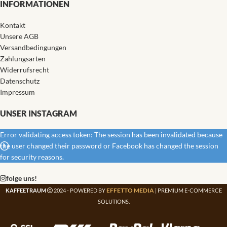
INFORMATIONEN
Kontakt
Unsere AGB
Versandbedingungen
Zahlungsarten
Widerrufsrecht
Datenschutz
Impressum
UNSER INSTAGRAM
Error validating access token: The session has been invalidated because
the user changed their password or Facebook has changed the session
for security reasons.
folge uns!
EFFETTO MEDIA
KAFFEETRAUM
2024 - POWERED BY
| PREMIUM E-COMMERCE
SOLUTIONS.