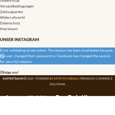
Unsere AGB
Versandbedingungen
Zahlungsarten
Widerrufsrecht
Datenschutz
Impressum
UNSER INSTAGRAM
Error validating access token: The session has been invalidated because
the user changed their password or Facebook has changed the session
for security reasons.
folge uns!
EFFETTO MEDIA
KAFFEETRAUM
2024 - POWERED BY
| PREMIUM E-COMMERCE
SOLUTIONS.