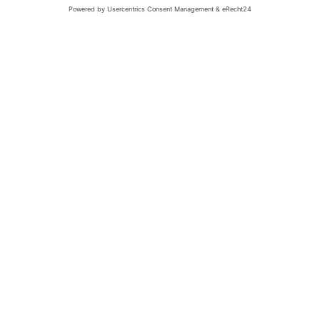
Error validating access token: The session has been invalidated because
the user changed their password or Facebook has changed the session
for security reasons.
folge uns!
EFFETTO MEDIA
KAFFEETRAUM
2024 - POWERED BY
| PREMIUM E-COMMERCE
SOLUTIONS.