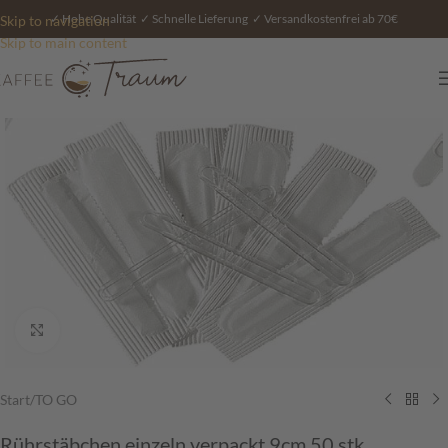
✓ Hohe Qualität ✓ Schnelle Lieferung ✓ Versandkostenfrei ab 70€
Skip to navigation
Skip to main content
vergrößern
Start
/
TO GO
Rührstäbchen einzeln verpackt 9cm 50 stk