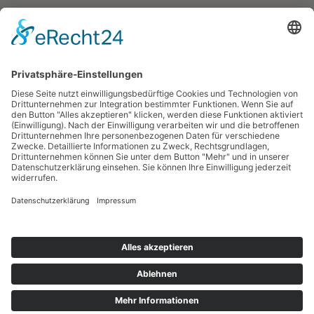
Kaffee – Caffè
Instant
Geräte & Zubehör
TO GO
Tassen
Süßes
Weiteres
Personalisieren
INFORMATIONEN
Kontakt
Unsere AGB
Versandbedingungen
Zahlungsarten
Widerrufsrecht
Datenschutz
Impressum
UNSER INSTAGRAM