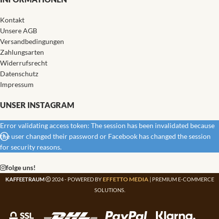
Kontakt
Unsere AGB
Versandbedingungen
Zahlungsarten
Widerrufsrecht
Datenschutz
Impressum
UNSER INSTAGRAM
Error validating access token: The session has been invalidated because
the user changed their password or Facebook has changed the session
for security reasons.
folge uns!
EFFETTO MEDIA
KAFFEETRAUM
2024 - POWERED BY
| PREMIUM E-COMMERCE
SOLUTIONS.