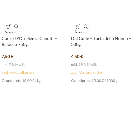
SOLD
SOLD
OUT
OUT
Cuore D’Oro Senza Canditi –
Dal Colle – Torta della Nonna –
Balocco 750g
300g
7,50
€
4,50
€
inkl. 7 % MwSt.
inkl. 19 % MwSt.
zzgl. Versandkosten
zzgl. Versandkosten
Grundpreis:
10,00
€
/
kg
Grundpreis:
15,00
€
/
1000
g