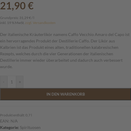
21,90
€
Grundpreis:
31,29
€
/
l
inkl. 19 % MwSt.
zzgl. Versandkosten
Der italienische Kräuterlikör namens Caffo Vecchio Amaro del Capo ist
ein hervorragendes Produkt der Destillerie Caffo. Der Likör aus
Kalbrien ist das Produkt eines alten, traditionellen kalabresischen
Rezepts, welches durch die vier Generationen der italienischen
Destillerie immer wieder überarbeitet und dadurch auch verbessert
wurde.
-
+
IN DEN WARENKORB
Produkt enthält: 0,7
l
EAN:
N/A
Kategorie:
Spirituosen