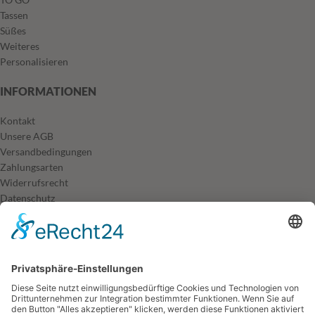
Tassen
Süßes
Weiteres
Personalisieren
INFORMATIONEN
Kontakt
Unsere AGB
Versandbedingungen
Zahlungsarten
Widerrufsrecht
Datenschutz
Impressum
UNSER INSTAGRAM
Error validating access token: The session has been invalidated because
the user changed their password or Facebook has changed the session
for security reasons.