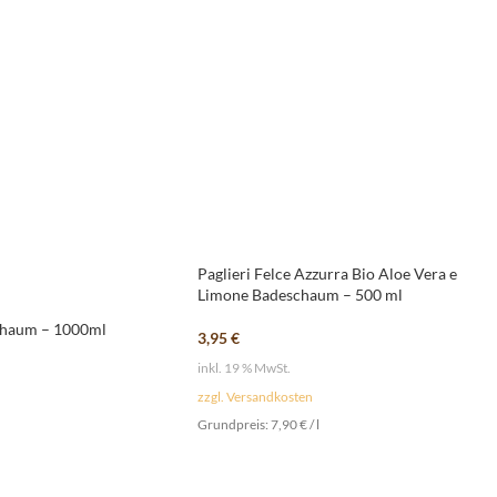
Paglieri Felce Azzurra Bio Aloe Vera e
Limone Badeschaum – 500 ml
schaum – 1000ml
3,95
€
inkl. 19 % MwSt.
zzgl. Versandkosten
Grundpreis:
7,90
€
/
l