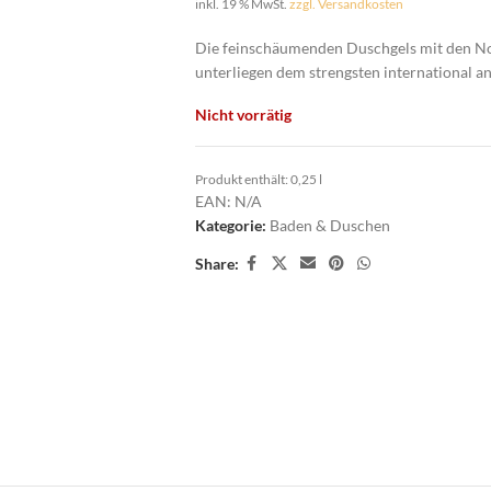
inkl. 19 % MwSt.
zzgl. Versandkosten
Die feinschäumenden Duschgels mit den No
unterliegen dem strengsten international a
Nicht vorrätig
Produkt enthält: 0,25
l
EAN:
N/A
Kategorie:
Baden & Duschen
Share: