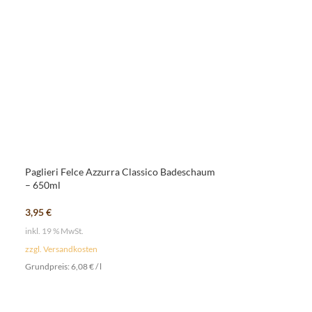
Paglieri Felce Azzurra Classico Badeschaum
SOLD
– 650ml
OUT
Paglieri Felce A
3,95
€
Badeschaum – 6
inkl. 19 % MwSt.
3,95
€
zzgl. Versandkosten
inkl. 19 % MwSt.
Grundpreis:
6,08
€
/
l
zzgl. Versandkosten
Grundpreis:
6,08
€
/