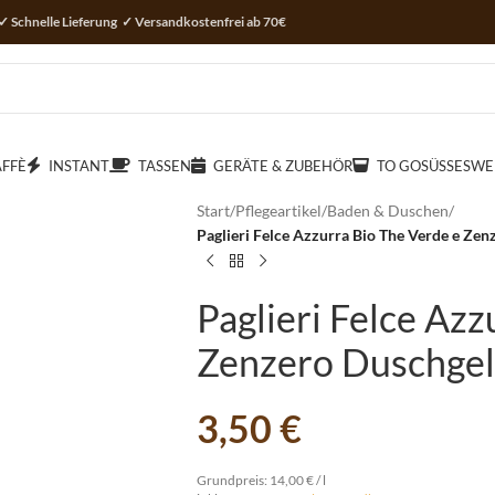
✓ Schnelle Lieferung ✓ Versandkostenfrei ab 70€
AFFÈ
INSTANT
TASSEN
GERÄTE & ZUBEHÖR
TO GO
SÜSSES
WE
Start
/
Pflegeartikel
/
Baden & Duschen
/
Paglieri Felce Azzurra Bio The Verde e Zen
Paglieri Felce Azz
Zenzero Duschgel
3,50
€
Grundpreis:
14,00
€
/
l