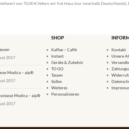
stellwert von 70,00 € liefern wir frei Haus (nur innerhalb Deutschlands
SHOP
INFOR
assen
Kaffee – Caffè
Kontakt
Instant
Unsere A
ust 2017
Geräte & Zubehör
Versandb
TO GO
Zahlungs
asse Modica – aip®
Tassen
Widerruf
ust 2017
Süßes
Datensch
Weiteres
Impressu
Personalisieren
sotasse Modica – aip®
ust 2017