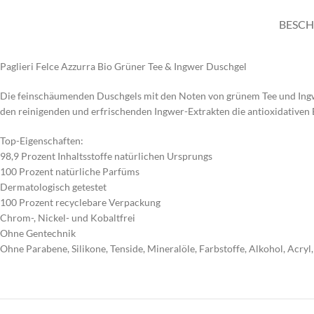
BESCH
Paglieri Felce Azzurra Bio Grüner Tee & Ingwer Duschgel
Die feinschäumenden Duschgels mit den Noten von grünem Tee und Ingwe
den reinigenden und erfrischenden Ingwer-Extrakten die antioxidativen
Top-Eigenschaften:
98,9 Prozent Inhaltsstoffe natürlichen Ursprungs
100 Prozent natürliche Parfüms
Dermatologisch getestet
100 Prozent recyclebare Verpackung
Chrom-, Nickel- und Kobaltfrei
Ohne Gentechnik
Ohne Parabene, Silikone, Tenside, Mineralöle, Farbstoffe, Alkohol, Acryl