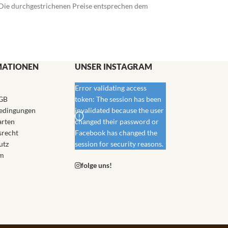
). Die durchgestrichenen Preise entsprechen dem
MATIONEN
UNSER INSTAGRAM
Error validating access
GB
token: The session has been
edingungen
invalidated because the user
arten
changed their password or
srecht
Facebook has changed the
utz
session for security reasons.
m
folge uns!