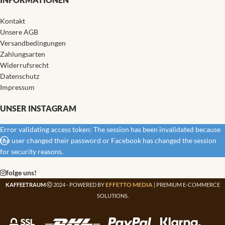
Kontakt
Unsere AGB
Versandbedingungen
Zahlungsarten
Widerrufsrecht
Datenschutz
Impressum
UNSER INSTAGRAM
Error validating access token: The session has been invalidated because
the user changed their password or Facebook has changed the session
for security reasons.
folge uns!
EFFETTO MEDIA
KAFFEETRAUM
2024 - POWERED BY
| PREMIUM E-COMMERCE
SOLUTIONS.