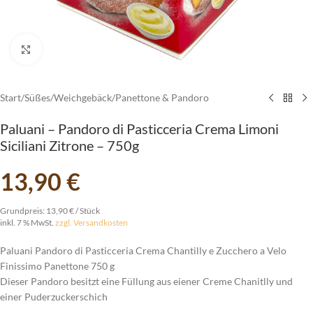
vergrößern
Start
/
Süßes
/
Weichgebäck
/
Panettone & Pandoro
Paluani – Pandoro di Pasticceria Crema Limoni
Siciliani Zitrone – 750g
13,90
€
Grundpreis:
13,90
€
/
Stück
inkl. 7 % MwSt.
zzgl. Versandkosten
Paluani Pandoro di Pasticceria Crema Chantilly e Zucchero a Velo
Finissimo Panettone 750 g
Dieser Pandoro besitzt eine Füllung aus eiener Creme Chanitlly und
einer Puderzuckerschich