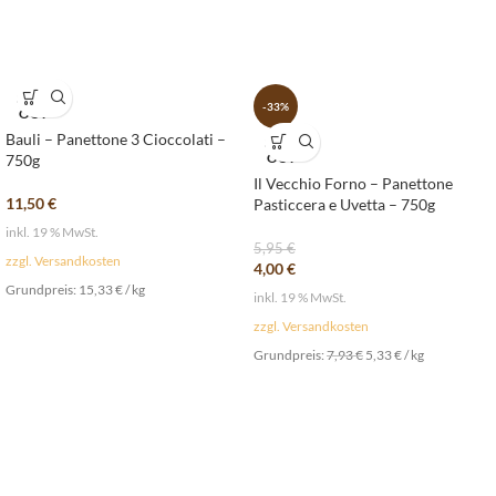
SOLD
-33%
OUT
Bauli – Panettone 3 Cioccolati –
SOLD
OUT
750g
Il Vecchio Forno – Panettone
11,50
€
Pasticcera e Uvetta – 750g
inkl. 19 % MwSt.
5,95
€
zzgl. Versandkosten
4,00
€
Grundpreis:
15,33
€
/
kg
inkl. 19 % MwSt.
zzgl. Versandkosten
Grundpreis:
7,93
€
5,33
€
/
kg