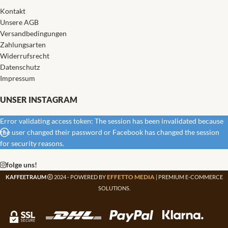
Kontakt
Unsere AGB
Versandbedingungen
Zahlungsarten
Widerrufsrecht
Datenschutz
Impressum
UNSER INSTAGRAM
Error validating access token: The session has been invalidated because
the user changed their password or Facebook has changed the session
for security reasons.
folge uns!
EFFETTO MEDIA
KAFFEETRAUM
2024 - POWERED BY
| PREMIUM E-COMMERCE
SOLUTIONS.