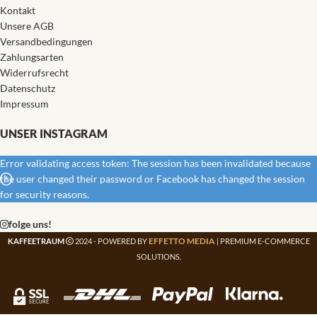
Kontakt
Unsere AGB
Versandbedingungen
Zahlungsarten
Widerrufsrecht
Datenschutz
Impressum
UNSER INSTAGRAM
Error validating access token: The session has been invalidated because
the user changed their password or Facebook has changed the session
for security reasons.
folge uns!
EFFETTO MEDIA
KAFFEETRAUM
2024 - POWERED BY
| PREMIUM E-COMMERCE
SOLUTIONS.