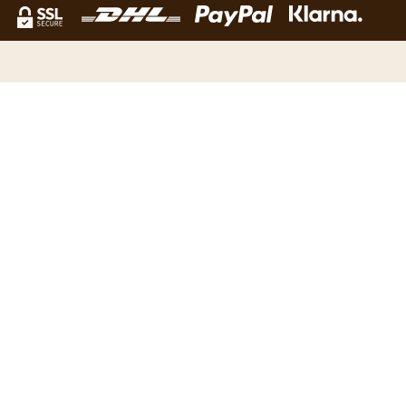
NEWSLETTER
Verpasse kein Angebot mehr und erhalte unsere News als
erster. Melde dich für unser Kaffeetraum Newsletter an!
Email Adress