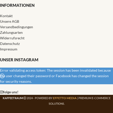
INFORMATIONEN
Kontakt
Unsere AGB
Versandbedingungen
Zahlungsarten
Widerrufsrecht
Datenschutz
Impressum
UNSER INSTAGRAM
Error validating access token: The session has been invalidated because
the user changed their password or Facebook has changed the session
for security reasons.
folge uns!
EFFETTO MEDIA
KAFFEETRAUM
2024 - POWERED BY
| PREMIUM E-COMMERCE
SOLUTIONS.