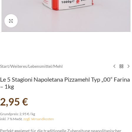
vergrößern
Start
/
Weiteres
/
Lebensmittel
/
Mehl
Le 5 Stagioni Napoletana Pizzamehl Typ „00“ Farina
– 1kg
2,95
€
Grundpreis:
2,95
€
/
kg
inkl. 7 % MwSt.
zzgl. Versandkosten
Perfekt geeignet für die traditionelle Zubereitung neapolitanischer