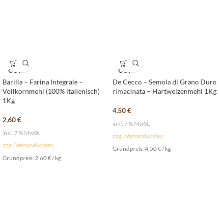
SOLD
SOLD
OUT
OUT
Barilla – Farina Integrale –
De Cecco – Semola di Grano Duro
Vollkornmehl (100% italienisch)
rimacinata – Hartweizenmehl 1Kg
1Kg
4,50
€
2,60
€
inkl. 7 % MwSt.
inkl. 7 % MwSt.
zzgl. Versandkosten
zzgl. Versandkosten
Grundpreis:
4,50
€
/
kg
Grundpreis:
2,60
€
/
kg