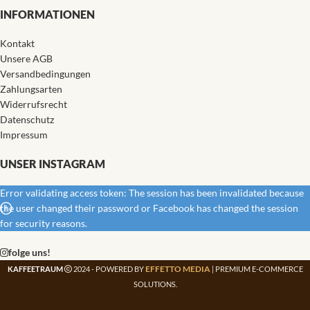
INFORMATIONEN
Kontakt
Unsere AGB
Versandbedingungen
Zahlungsarten
Widerrufsrecht
Datenschutz
Impressum
UNSER INSTAGRAM
Error validating access token: The session has been invalidated because
the user changed their password or Facebook has changed the session
for security reasons.
folge uns!
EFFETTO MEDIA
KAFFEETRAUM
2024 - POWERED BY
| PREMIUM E-COMMERCE
SOLUTIONS.