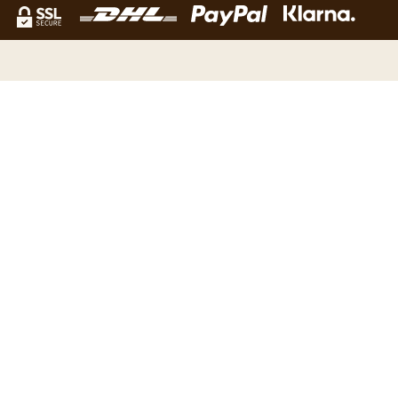
NEWSLETTER
Verpasse kein Angebot mehr und erhalte unsere News als
erster. Melde dich für unser Kaffeetraum Newsletter an!
Email Adress