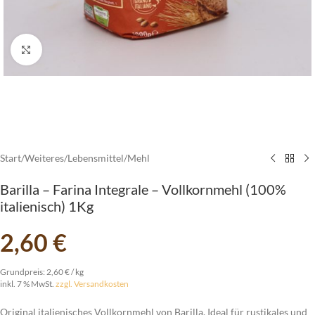
vergrößern
Start
/
Weiteres
/
Lebensmittel
/
Mehl
Barilla – Farina Integrale – Vollkornmehl (100%
italienisch) 1Kg
2,60
€
Grundpreis:
2,60
€
/
kg
inkl. 7 % MwSt.
zzgl. Versandkosten
Original italienisches Vollkornmehl von Barilla. Ideal für rustikales und