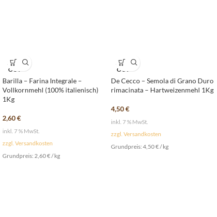
SOLD
SOLD
OUT
OUT
Barilla – Farina Integrale –
De Cecco – Semola di Grano Duro
Vollkornmehl (100% italienisch)
rimacinata – Hartweizenmehl 1Kg
1Kg
4,50
€
2,60
€
inkl. 7 % MwSt.
inkl. 7 % MwSt.
zzgl. Versandkosten
zzgl. Versandkosten
Grundpreis:
4,50
€
/
kg
Grundpreis:
2,60
€
/
kg