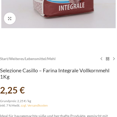
vergrößern
Start
/
Weiteres
/
Lebensmittel
/
Mehl
Selezione Casillo – Farina Integrale Vollkornmehl
1Kg
2,25
€
Grundpreis:
2,25
€
/
kg
inkl. 7 % MwSt.
zzgl. Versandkosten
Ideal für hausgemachte süße und herzhafte Produkte, gemischt mit