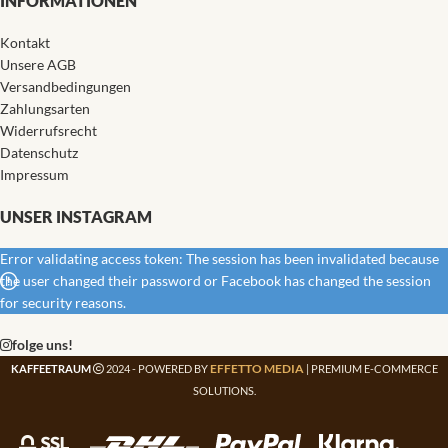
INFORMATIONEN
Kontakt
Unsere AGB
Versandbedingungen
Zahlungsarten
Widerrufsrecht
Datenschutz
Impressum
UNSER INSTAGRAM
Error validating access token: The session has been invalidated because
the user changed their password or Facebook has changed the session
for security reasons.
folge uns!
EFFETTO MEDIA
KAFFEETRAUM
2024 - POWERED BY
| PREMIUM E-COMMERCE
SOLUTIONS.